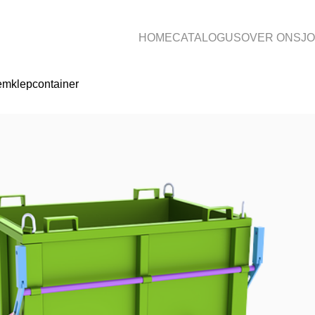
HOME
CATALOGUS
OVER ONS
J
mklepcontainer